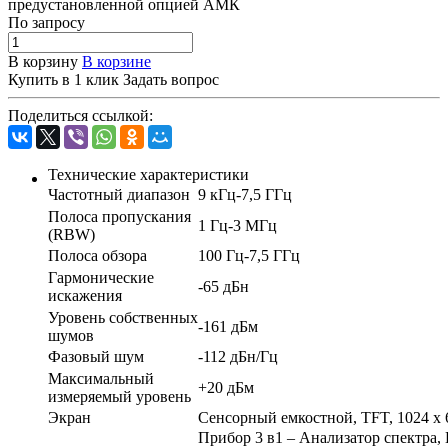
предустановленной опцией АМК
По зап
р
осу
В корзину
В корзине
Купить в 1 клик
Задать вопрос
Поделиться ссылкой:
Технические характеристики
Частотный диапазон
9 кГц-7,5 ГГц
Полоса пропускания
1 Гц-3 МГц
(RBW)
Полоса обзора
100 Гц-7,5 ГГц
Гармонические
-65 дБн
искажения
Уровень собственных
-161 дБм
шумов
Фазовый шум
-112 дБн/Гц
Максимальный
+20 дБм
измеряемый уровень
Экран
Cенсорный емкостной, TFT, 1024 х 6
Прибор 3 в1 – Анализатор спектра,