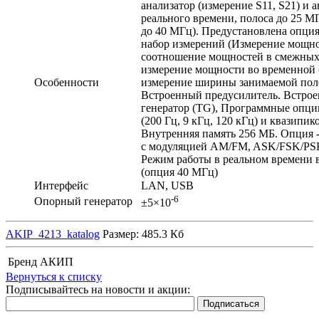
анализатор (измерение S11, S21) и 
реального времени, полоса до 25 М
до 40 МГц). Предустановлена опци
набор измерений (Измерение мощно
соотношение мощностей в смежных
измерение мощности во временной 
Особенности
измерение ширины занимаемой поло
Встроенный предусилитель. Встрое
генератор (TG), Программные опц
(200 Гц, 9 кГц, 120 кГц) и квазипик
Внутренняя память 256 МБ. Опция -
с модуляцией AM/FM, ASK/FSK/P
Режим работы в реальном времени 
(опция 40 МГц)
Интерфейс
LAN, USB
-6
Опорный генератор
±5×10
AKIP_4213_katalog
Размер: 485.3 Кб
Бренд
АКИП
Вернуться к списку
Подписывайтесь на новости и акции: