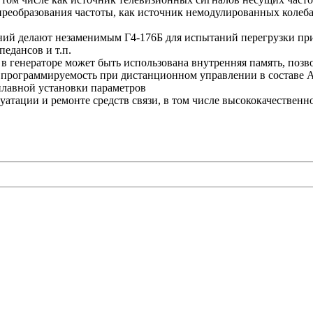
 преобразования частоты, как источник немодулированных колеб
й делают незаменимым Г4-176Б для испытаний перегрузки при
едансов и т.п.
в генераторе может быть использована внутренняя память, поз
 программируемость при дистанционном управлении в составе А
плавной установки параметров
уатации и ремонте средств связи, в том числе высококачествен