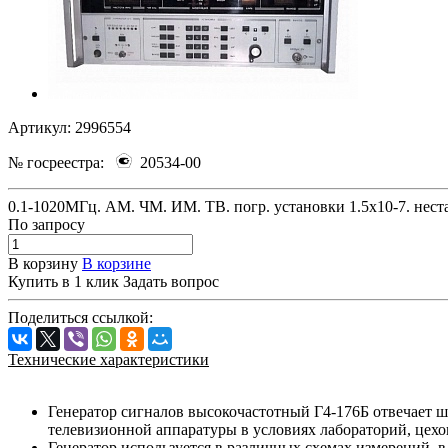
Артикул:
2996554
№ госреестра:
20534-00
0.1-1020МГц. АМ. ЧМ. ИМ. ТВ. погр. установки 1.5х10-7. неста
По зап
р
осу
В корзину
В корзине
Купить в 1 клик
Задать вопрос
Поделиться ссылкой:
Технические характеристики
Генератор сигналов высокочастотный Г4-176Б отвечает ш
телевизионной аппаратуры в условиях лабораторий, цех
Генератор используется в различных схемах измерений, 