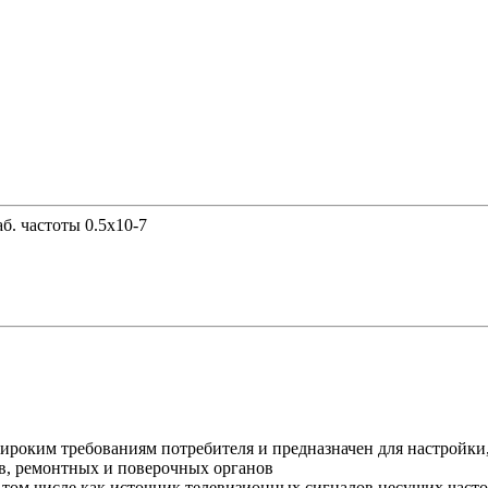
б. частоты 0.5х10-7
ироким требованиям потребителя и предназначен для настройки
ов, ремонтных и поверочных органов
в том числе как источник телевизионных сигналов несущих част