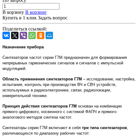
По зап
р
осу
В корзину
В корзине
Купить в 1 клик
Задать вопрос
Поделиться ссылкой:
Назначение прибора
Cинтезаторов частот серии Г7М предназначен для формирования
непрерывных гармонических сигналов и сигналов с импульсной
модуляцией.
Область применения синтезаторов Г7М
– исследование, настройка,
испытания, контроль при производстве ВЧ и СВЧ устройств,
используемых в радиоэлектронике, связи, радиолокации,
измерительной технике.
Принцип действия синтезаторов Г7М
основан на комбинации
прямого цифрового, косвенного с системой ФАПЧ и прямого
аналогового методов синтеза частот.
Синтезаторы серии Г7М включают в себя
три типа синтезаторов
,
различающихся по диапазону рабочих частот: