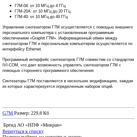
Г7М-04: от 10 МГц до 4 ГГц
Г7М-20А: от 10 МГц до 20 ГГц
Г7М-40: от 10 МГц до 40 ГГц
Управление синтезатором Г7М осуществляется с помощью внешнего
персонального компьютера с установленным программным
обеспечением «Graphit Г7M». Информационный обмен между
синтезатором Г7М и персональным компьютером осуществляется по
интерфейсу Ethernet.
Программный интерфейс синтезаторов Г7М совместим со стандартом
IVI-COM, что дает возможность управлять синтезатором Г7М с
помощью стороннего программного обеспечения.
Синтезаторы Г7М поставляются в нескольких модификациях, каждая
из которых характеризуется определенным набором опций.
G7M
Размер: 229.8 Кб
Бренд
АО «НПФ «Микран»
Вернуться к списку
Подписывайтесь на новости и акции: