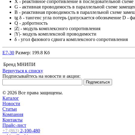
Х - реактивное сопротивление в последовательной схеме
G - активная проводимость в параллельной схеме замеще
В - реактивная проводимость в параллельной схеме заме
tg δ - тангенс угла потерь (допускается обозначение D - ф
Q - добротность
|Z| - модуль комплексного сопротивления
|Y|- модуль комплексной проводимости
δ - угол фазового сдвига комплексного сопротивления
Е7-30
Размер: 199.8 Кб
Бренд
МНИПИ
Вернуться к списку
Подписывайтесь на новости и акции:
© 2026 Все права защищены.
Каталог
Новости
Статьи
Компания
Контакты
Прайс-лист
+7 (863)
2-100-480