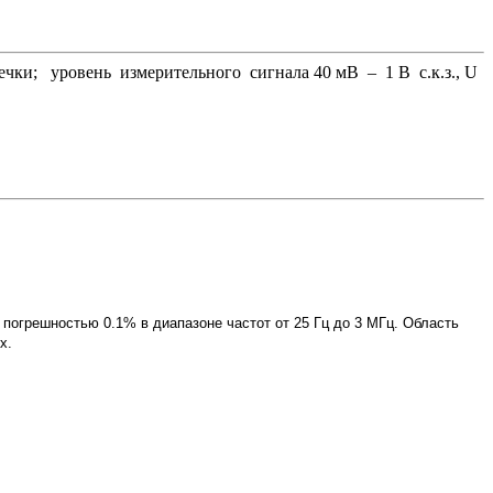
ечки; уровень измерительного сигнала 40 мВ – 1 В с.к.з., U
огрешностью 0.1% в диапазоне частот от 25 Гц до 3 МГц. Область
х.