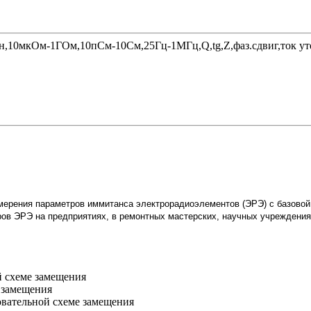
Гн,10мкОм-1ГОм,10пСм-10См,25Гц-1МГц,Q,tg,Z,фаз.сдвиг,ток ут
рения параметров иммитанса электрорадиоэлементов (ЭРЭ) с базовой п
ров ЭРЭ на предприятиях, в ремонтных мастерских, научных учреждения
й схеме замещения
е замещения
довательной схеме замещения