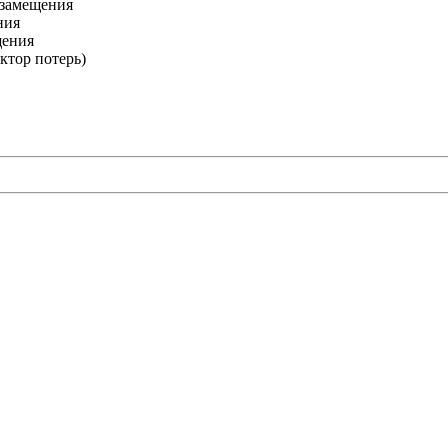
 замещения
ния
щения
актор потерь)