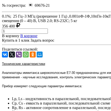
№ госреестра:
69676-21
0.1%; 25 Гц–3 МГц (разрешение 1 Гц) ,0.001пФ-1Ф,10пГн-10к
смещения (0 – 40) В, USB 2.0; RS-232C; 5 кг
356 400
В корзину
В корзине
Купить в 1 клик
Задать вопрос
Поделиться ссылкой:
Технические характеристики
Анализаторы иммитанса широкополосные Е7-30 предназначены для изме
применения - научные исследования, контроль электрических парамет
Прибор измеряет следующие параметры иммитанса:
Lp, Ls - индуктивность в параллельной, последовательно
Сp, Cs - емкость в параллельной, последовательной схем
Rp, Rs - активное сопротивление в параллельной, после