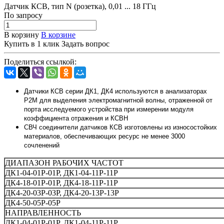
Датчик КСВ, тип N (розетка), 0,01 ... 18 ГГц
По зап
р
осу
В корзину
В корзине
Купить в 1 клик
Задать вопрос
Поделиться ссылкой:
Датчики КСВ серии ДК1, ДК4 используются в анализаторах
Р2М для выделения электромагнитной волны, отраженной от
порта исследуемого устройства при измерении модуля
коэффициента отражения и КСВН
СВЧ соединители датчиков КСВ изготовлены из износостойких
материалов, обеспечивающих ресурс не менее 3000
сочленений
ДИАПАЗОН РАБОЧИХ ЧАСТОТ
ДК1-04-01Р-01Р, ДК1-04-11Р-11Р
ДК4-18-01Р-01Р, ДК4-18-11Р-11Р
ДК4-20-03Р-03Р, ДК4-20-13Р-13Р
ДК4-50-05Р-05Р
НАПРАВЛЕННОСТЬ
ДК1-04-01Р-01Р, ДК1-04-11Р-11Р