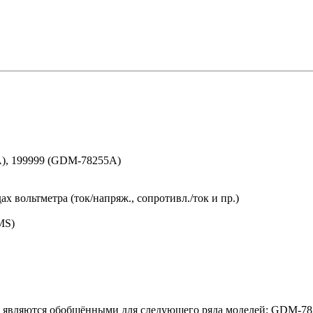
A), 199999 (GDM-78255A)
х вольтметра (ток/напряж., сопротивл./ток и пр.)
MS)
лы являются обобщёнными для следующего ряда моделей: GDM-