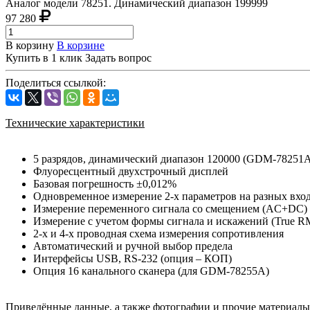
Аналог модели 78251. Динамический диапазон 199999
97 280
В корзину
В корзине
Купить в 1 клик
Задать вопрос
Поделиться ссылкой:
Технические характеристики
5 разрядов, динамический диапазон 120000 (GDM-78251
Флуоресцентный двухстрочный дисплей
Базовая погрешность ±0,012%
Одновременное измерение 2-х параметров на разных входа
Измерение переменного сигнала со смещением (AC+DC)
Измерение с учетом формы сигнала и искажений (True R
2-х и 4-х проводная схема измерения сопротивления
Автоматический и ручной выбор предела
Интерфейсы USB, RS-232 (опция – КОП)
Опция 16 канального сканера (для GDM-78255A)
Приведённые данные, а также фотографии и прочие материа