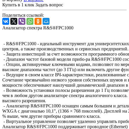
Купить в 1 клик
Задать вопрос
Поделиться ссылкой:
Анализатор спектра R&S®FPC1000
- R&S®FPC1000 - идеальный инструмент для университетских 
центров, а также производственных и сервисных предприятий.
- Защита инвестиций за счет возможности программного обно
- Диапазон частот базовой модели прибо-ра R&S®FPC1000 сост
- Опции, активируемые ключевыми кодами, позволяют по мере
высокие диапазоны частот (до 3 ГГц) или включить другие фу
- Ведущие в своем классе ВЧ-характеристики, реализо
Сочетание чрезвычайно низкого уровня собственных шумов и 
мощности обеспечивают наилучший динамический диапазон в 
- Возможность установки полосы разрешения до 1 Гц позволяет
чем в любом другом анализаторе спектра аналогичного класса. 
высокого разрешения.
- Анализатор R&S®FPC1000 оснащен самым большим и детализ
WXGA с диагональю 10,1", (1366 × 768 пикселей). Дисплей на 
% выше, чем другие приборы сравнимого класса.
- Виртуальное управление позволяет удаленно управлять приб
Анализатор R&S®FPC1000 поддерживает проводное (Ethernet) и