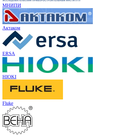
МНИПИ
Актаком
ERSA
HIOKI
Fluke