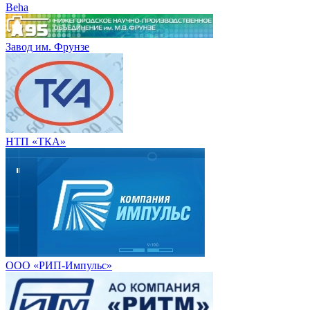
Beha
Завод им. Фрунзе
НТП «ТКА»
ООО «РИП-Импульс»