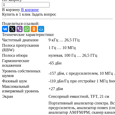
В корзину
В корзине
Купить в 1 клик
Задать вопрос
Поделиться ссылкой:
Технические характеристики
Частотный диапазон
9 кГц … 26,5 ГГц
Полоса пропускания
1 Гц … 10 МГц
(RBW)
Полоса обзора
нулевая, 100 Гц … 26,5 ГГц
Гармонические
-65 дБн
искажения
Уровень собственных
-157 дБм, с предусилителем, 10 МГц
шумов
Фазовый шум
-110 дБн/Гц при отстройке 1 МГц fн
Максимальный
+27 дБм
измеряемый уровень
Экран
Сенсорный емкостной, TFT, 21 см
Портативный анализатор спектра. В
предусилитель, анализатор помех (сп
анализатор AM/FM/PM, сканер канал