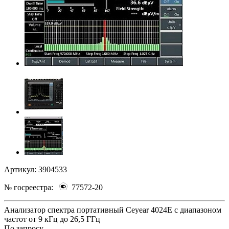
Артикул:
3904533
№ госреестра:
77572-20
Анализатор спектра портативный Ceyear 4024E с диапазоном
частот от 9 кГц до 26,5 ГГц
По зап
р
осу