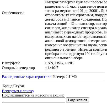
Быстрая развертка нулевой полосы об
развертки от 1 мкс. Задаваемое поль
точек развертки, от 101 до 30001. Д
Особенности
отображаемых спектрограмм, поддер
детекторов и 3 типов усреднения. П
пакета опций - IQ-анализатор, векто
сигналов, анализатор спектра в реал
анализатор переходных процессов, а
импульсных сигналов, аудиоанализат
аналоговой демодуляции, измерение 
измерение коэффициента шума, реги
реального времени. Имеется возмож
прибора в стандартную 19” стойку 
опционального набора.
Интерфейс
LAN, USB, GPIB
Опорный генератор
±1×10-7
Расширенные характеристики
Размер: 2.1 Мб
Бренд
Ceyear
Вернуться к списку
Подписывайтесь на новости и акции: