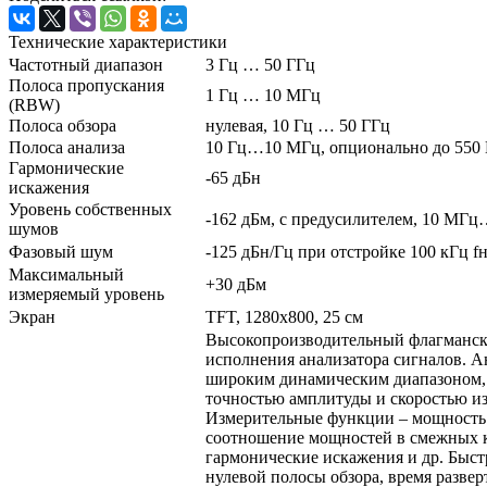
Технические характеристики
Частотный диапазон
3 Гц … 50 ГГц
Полоса пропускания
1 Гц … 10 МГц
(RBW)
Полоса обзора
нулевая, 10 Гц … 50 ГГц
Полоса анализа
10 Гц…10 МГц, опционально до 550
Гармонические
-65 дБн
искажения
Уровень собственных
-162 дБм, с предусилителем, 10 МГ
шумов
Фазовый шум
-125 дБн/Гц при отстройке 100 кГц f
Максимальный
+30 дБм
измеряемый уровень
Экран
TFT, 1280х800, 25 см
Высокопроизводительный флагманск
исполнения анализатора сигналов. А
широким динамическим диапазоном,
точностью амплитуды и скоростью и
Измерительные функции – мощность 
соотношение мощностей в смежных к
гармонические искажения и др. Быст
нулевой полосы обзора, время разверт