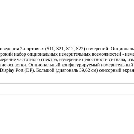
ведения 2-портовых (S11, S21, S12, S22) измерений. Опциональн
рокий набор опциональных измерительных возможностей - измер
мерение частотного спектра, измерение целостности сигнала, и
ние оснастки. Опциональный конфигурируемый измерительный 
isplay Port (DP). Большой (диагональ 39,62 см) сенсорный экран