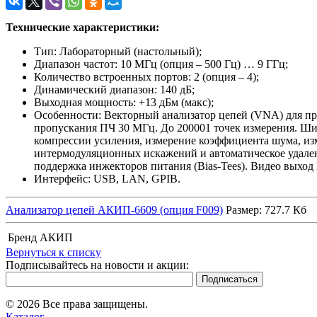
Технические характеристики:
Тип: Лабораторный (настольный);
Диапазон частот: 10 МГц (опция – 500 Гц) … 9 ГГц;
Количество встроенных портов: 2 (опция – 4);
Динамический диапазон: 140 дБ;
Выходная мощность: +13 дБм (макс);
Особенности: Векторный анализатор цепей (VNA) для про
пропускания ПЧ 30 МГц. До 200001 точек измерения. Ши
компрессии усиления, измерение коэффициента шума, из
интермодуляционных искажений и автоматическое удале
поддержка инжекторов питания (Bias-Tees). Видео выход D
Интерфейс: USB, LAN, GPIB.
Анализатор цепей АКИП-6609 (опция F009)
Размер: 727.7 Кб
Бренд
АКИП
Вернуться к списку
Подписывайтесь на новости и акции:
© 2026 Все права защищены.
Каталог