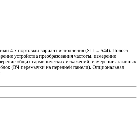
ый 4-х портовый вариант исполнения (S11 ... S44). Полоса
ение устройства преобразования частоты, измерение
змерение общих гармонических искажений, измерение активных
блок (ВЧ-перемычки на передней панели). Опциональная
;