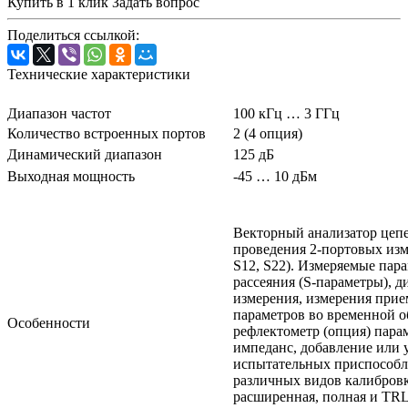
Купить в 1 клик
Задать вопрос
Поделиться ссылкой:
Технические характеристики
Диапазон частот
100 кГц … 3 ГГц
Количество встроенных портов
2 (4 опция)
Динамический диапазон
125 дБ
Выходная мощность
-45 … 10 дБм
Векторный анализатор цеп
проведения 2-портовых изм
S12, S22). Измеряемые пар
рассеяния (S-параметры), 
измерения, измерения прие
параметров во временной о
Особенности
рефлектометр (опция) пара
импеданс, добавление или 
испытательных приспособл
различных видов калибровк
расширенная, полная и TRL