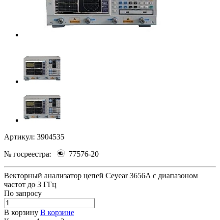
Артикул:
3904535
№ госреестра:
77576-20
Векторный анализатор цепей Ceyear 3656A с диапазоном
частот до 3 ГГц
По зап
р
осу
В корзину
В корзине