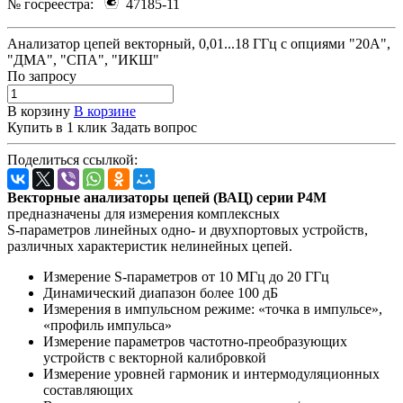
№ госреестра:
47185-11
Анализатор цепей векторный, 0,01...18 ГГц с опциями "20А",
"ДМА", "СПА", "ИКШ"
По зап
р
осу
В корзину
В корзине
Купить в 1 клик
Задать вопрос
Поделиться ссылкой:
Векторные анализаторы цепей (ВАЦ) серии Р4М
предназначены для измерения комплексных
S-параметров линейных одно- и двухпортовых устройств,
различных характеристик нелинейных цепей.
Измерение S-параметров от 10 МГц до 20 ГГц
Динамический диапазон более 100 дБ
Измерения в импульсном режиме: «точка в импульсе»,
«профиль импульса»
Измерение параметров частотно-преобразующих
устройств с векторной калибровкой
Измерение уровней гармоник и интермодуляционных
составляющих