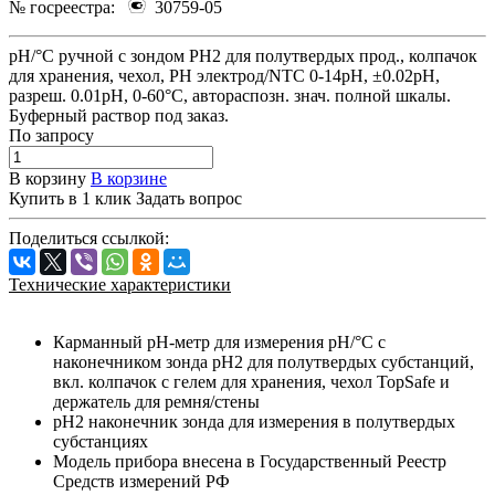
№ госреестра:
30759-05
pH/°C ручной с зондом РН2 для полутвердых прод., колпачок
для хранения, чехол, РН электрод/NTC 0-14рН, ±0.02рН,
разреш. 0.01pH, 0-60°С, автораспозн. знач. полной шкалы.
Буферный раствор под заказ.
По зап
р
осу
В корзину
В корзине
Купить в 1 клик
Задать вопрос
Поделиться ссылкой:
Технические характеристики
Карманный pH-метр для измерения pH/°C с
наконечником зонда pH2 для полутвердых субстанций,
вкл. колпачок с гелем для хранения, чехол TopSafe и
держатель для ремня/стены
pH2 наконечник зонда для измерения в полутвердых
субстанциях
Модель прибора внесена в Государственный Реестр
Средств измерений РФ