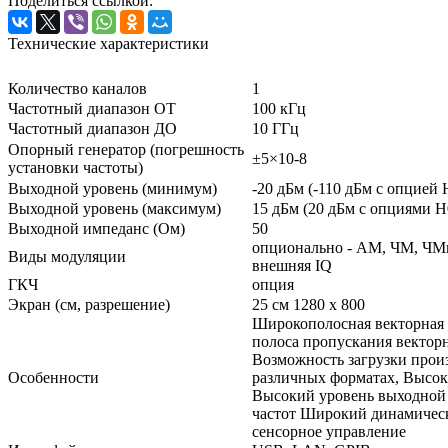
Поделиться ссылкой:
Технические характеристики
Количество каналов
1
Частотный диапазон ОТ
100 кГц
Частотный диапазон ДО
10 ГГц
Опорный генератор (погрешность
±5×10-8
установки частоты)
Выходной уровень (минимум)
-20 дБм (-110 дБм с опцией
Выходной уровень (максимум)
15 дБм (20 дБм с опциями 
Выходной импеданс (Ом)
50
опционально - АМ, ЧМ, ЧМ
Виды модуляции
внешняя IQ
ГКЧ
опция
Экран (см, разрешение)
25 см 1280 х 800
Широкополосная векторная 
полоса пропускания вектор
Возможность загрузки прои
Особенности
различных форматах, Высок
Высокий уровень выходной 
частот Широкий динамичес
сенсорное управление