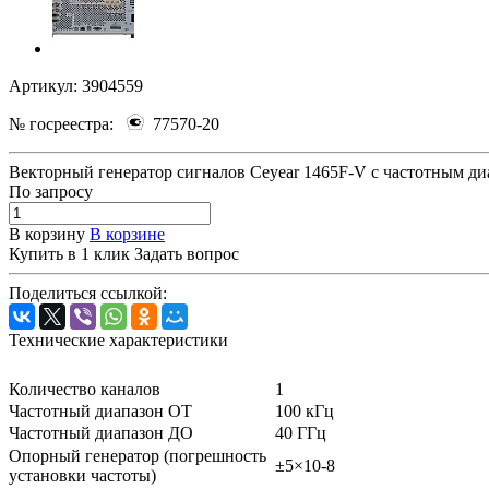
Артикул:
3904559
№ госреестра:
77570-20
Векторный генератор сигналов Ceyear 1465F-V с частотным д
По зап
р
осу
В корзину
В корзине
Купить в 1 клик
Задать вопрос
Поделиться ссылкой:
Технические характеристики
Количество каналов
1
Частотный диапазон ОТ
100 кГц
Частотный диапазон ДО
40 ГГц
Опорный генератор (погрешность
±5×10-8
установки частоты)