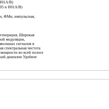
 H01A/B)
H05 и H01A/B)
н, ФМн, импульсная,
генерация, Широкая
ной модуляции,
звольных сигналов в
ая спектральная чистота
мощности во всей полосе
кий диапазон Удобное