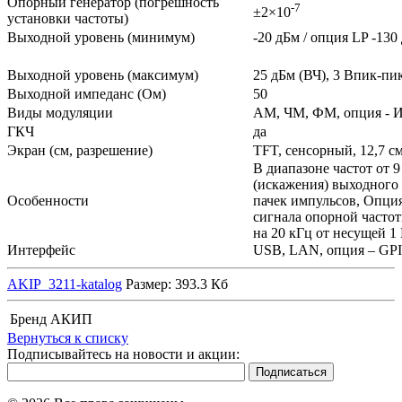
Опорный генератор (погрешность
-7
±2×10
установки частоты)
Выходной уровень (минимум)
-20 дБм / опция LP -130
Выходной уровень (максимум)
25 дБм (ВЧ), 3 Впик-пи
Выходной импеданс (Ом)
50
Виды модуляции
AM, ЧМ, ФМ, опция - 
ГКЧ
да
Экран (см, разрешение)
TFT, сенсорный, 12,7 см
В диапазоне частот от 
(искажения) выходного 
Особенности
пачек импульсов, Опция
сигнала опорной частот
на 20 кГц от несущей 1
Интерфейс
USB, LAN, опция – GPI
AKIP_3211-katalog
Размер: 393.3 Кб
Бренд
АКИП
Вернуться к списку
Подписывайтесь на новости и акции: