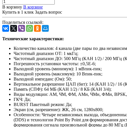
В корзину
В корзине
Купить в 1 клик
Задать вопрос
Поделиться ссылкой:
Технические характеристики:
Количество каналов: 4 канала (две пары по два независи
Частотный диапазон ОТ: 1 мкГц;
Частотный диапазон ДО: 500 МГц (КАН 1/2) / 200 МГц (К
Погрешность установки частоты: ±0,5E-6;
Выходной уровень (минимум): 1 мВпик-пик;
Выходной уровень (максимум): 10 Впик-пик;
Выходной импеданс (Ом): 50;
Вертикальное разрешение ЦАП (бит): 14 (КАН 1/2) / 16 (
Память (СПФ): 64 МБ (КАН 1/2) / 8 КБ (КАН 3/4);
Виды модуляции: АМ, ЧМ, ФМ, АМн, ЧМн, ФМн, BPS
ГКЧ: Да;
BURST Пакетный режим: Да;
Экран (см, разрешение): ЖК, 26 см, 1280х800;
Особенности: Четыре независимых выхода, объединенных
(DDS) и технологии Point By Point для формирования д
формирования сигнала произвольной формы до 80 МГц (КА