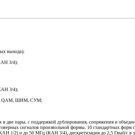
мых выхода);
АН 3/4);
КАН 3/4);
K, QAM, ШИМ, СУМ;
 в две пары, с поддержкой дублирования, сопряжения и объеди
остоверных сигналов произвольной формы. 10 стандартных форм
Н 1/2) и до 50 МГц (КАН 3/4), дискретизация до 2,5 Гвыб/с в