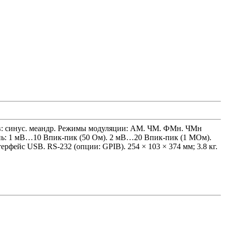
ов: синус. меандр. Режимы модуляции: АМ. ЧМ. ФМн. ЧМн
ень: 1 мВ…10 Впик-пик (50 Ом). 2 мВ…20 Впик-пик (1 МОм).
рфейс USB. RS-232 (опции: GPIB). 254 × 103 × 374 мм; 3.8 кг.