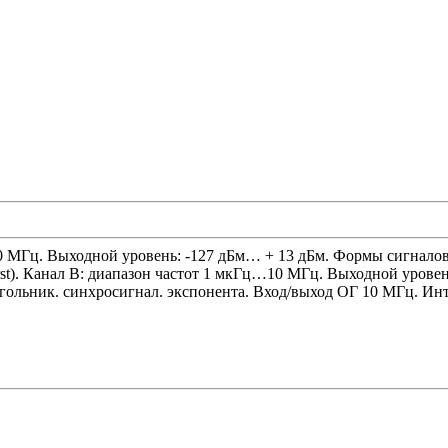
80 МГц. Выходной уровень: -127 дБм… + 13 дБм. Формы сигнал
rst). Канал B: диапазон частот 1 мкГц…10 МГц. Выходной уров
гольник. синхросигнал. экспонента. Вход/выход ОГ 10 МГц. Инте