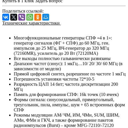
Купить в 1 клик
Задать вопрос
Поделиться ссылкой:
Технические характеристики
Многофункциональные генераторы СПФ «4 в 1»:
генератор сигналов (ФГ + СПФ) до 60 МГц, ген.
импульсов до 25 МГц, ВЧ-генератор до 320 МГц
(72160MR), усилитель до 20 Вт (72120MA)
Все выходы полностью гальванически развязаны
Диапазон частот (синус): 1 мкГц…10/ 20/ 30/ 60 МГц (в
зависимости от модели)
Прямой цифровой синтез, разрешение по частоте 1 мкГц
Погрешность установки частоты ?2*10-5
Разрядность ЦАП 14 бит; частота дискретизации 200
МГц
Память для формирования СПФ: 16k точек (10 ячеек)
Формы сигнала: синусоидальный, прямоугольный,
треугольник, пила, импульс, шум + 65 встроенных форм
СПФ
Режимы модуляции AM/ ЧМ, ИM, ЧМн, SUM, ШИМ,
АМн, ФМн и ГКЧ, а также формирование пакетов
радиоимпульсов (Burst) – кроме MFG-72110/-72120