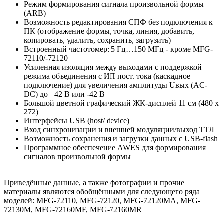
Режим формирования сигнала произвольной формы
(ARB)
Возможность редактирования СПФ без подключения к
ПК (отображение формы, точка, линия, добавить,
копировать, удалить, сохранить, загрузить)
Встроенный частотомер: 5 Гц…150 МГц - кроме MFG-
72110/-72120
Усиленная изоляция между выходами с поддержкой
режима объединения с ИП пост. тока (каскадное
подключение) для увеличения амплитуды Uвых (AC-
DC) до +42 В или -42 В
Большой цветной графический ЖК-дисплей 11 см (480 х
272)
Интерфейсы USB (host/ device)
Вход синхронизации и внешней модуляции/выход ТТЛ
Возможность сохранения и загрузки данных с USB-flash
Программное обеспечение AWES для формирования
сигналов произвольной формы
Приведённые данные, а также фотографии и прочие
материалы являются обобщёнными для следующего ряда
моделей: MFG-72110, MFG-72120, MFG-72120MA, MFG-
72130M, MFG-72160MF, MFG-72160MR