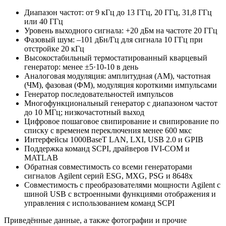
Диапазон частот: от 9 кГц до 13 ГГц, 20 ГГц, 31,8 ГГц
или 40 ГГц
Уровень выходного сигнала: +20 дБм на частоте 20 ГГц
Фазовый шум: –101 дБн/Гц для сигнала 10 ГГц при
отстройке 20 кГц
Высокостабильный термостатированный кварцевый
генератор: менее ±5·10-10 в день
Аналоговая модуляция: амплитудная (АМ), частотная
(ЧМ), фазовая (ФМ), модуляция короткими импульсами
Генератор последовательностей импульсов
Многофункциональный генератор с диапазоном частот
до 10 МГц; низкочастотный выход
Цифровое пошаговое свипирование и свипирование по
списку с временем переключения менее 600 мкс
Интерфейсы 1000BaseT LAN, LXI, USB 2.0 и GPIB
Поддержка команд SCPI, драйверов IVI-COM и
MATLAB
Обратная совместимость со всеми генераторами
сигналов Agilent серий ESG, MXG, PSG и 8648х
Совместимость с преобразователями мощности Agilent с
шиной USB с встроенными функциями отображения и
управления с использованием команд SCPI
Приведённые данные, а также фотографии и прочие