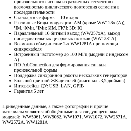
произвольного сигнала из различных сегментов с
возможностью циклического повторения сегмента в
последовательности
Стандартные формы – 10 видов
Различные Виды модуляции: АМ (кроме WW128х (A)),
ЧМ, ФМн, ЧМн; ИМ, ГКЧ; 3D; IQ
Параллельный 16 битный выход (WW257xA), выход
последовательных цифровых потоков (WW1281A)
Возможно объединение 2-х WW1281A при помощи
синхрокабеля
Встроенный частотомер до 100 МГц (модели с индексом
А)
ПО ArbConnection для формирования сигнала
произвольной формы
Поддержка синхронной работы нескольких генераторов
Большой цветной ЖК-дисплей (диагональ 3,5 дюймов)
Интерфейсы ДУ: USB, LAN, GPIB
Гарантия 5 лет
Приведённые данные, а также фотографии и прочие
материалы являются обобщёнными для следующего ряда
моделей: WW5061, WW5062, WW1071, WW1072, WW2571A,
WW2572A, WW1281A