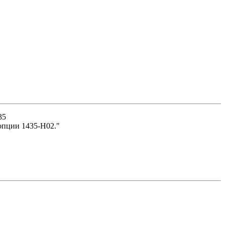
35
и опции 1435-H02."