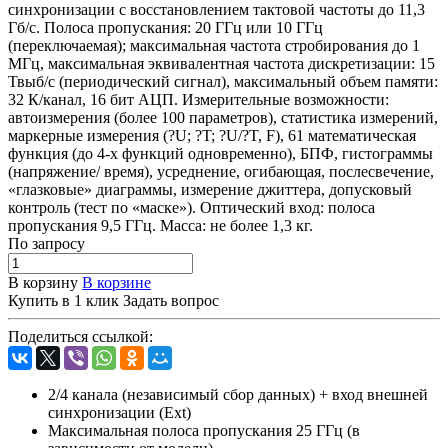
синхронизации с восстановлением тактовой частоты до 11,3
Гб/с. Полоса пропускания: 20 ГГц или 10 ГГц
(переключаемая); максимальная частота стробирования до 1
МГц, максимальная эквивалентная частота дискретизации: 15
Твыб/с (периодический сигнал), максимальный объем памяти:
32 К/канал, 16 бит АЦП. Измерительные возможности:
автоизмерения (более 100 параметров), статистика измерений,
маркерные измерения (?U; ?T; ?U/?T, F), 61 математическая
функция (до 4-х функций одновременно), БПФ, гистограммы
(напряжение/ время), усреднение, огибающая, послесвечение,
«глазковые» диаграммы, измерение джиттера, допусковый
контроль (тест по «маске»). Оптический вход: полоса
пропускания 9,5 ГГц. Масса: не более 1,3 кг.
По зап
р
осу
В корзину
В корзине
Купить в 1 клик
Задать вопрос
Поделиться ссылкой:
2/4 канала (независимый сбор данных) + вход внешней
синхронизации (Ext)
Максимальная полоса пропускания 25 ГГц (в