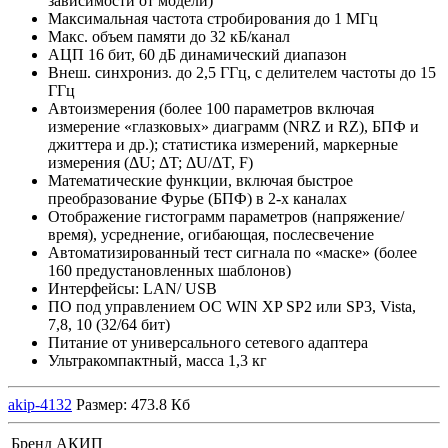
зависимости от модели)
Максимальная частота стробирования до 1 МГц
Макс. объем памяти до 32 кБ/канал
АЦП 16 бит, 60 дБ динамический диапазон
Внеш. синхрониз. до 2,5 ГГц, с делителем частоты до 15
ГГц
Автоизмерения (более 100 параметров включая
измерение «глазковых» диаграмм (NRZ и RZ), БПФ и
джиттера и др.); статистика измерений, маркерные
измерения (ΔU; ΔT; ΔU/ΔT, F)
Математические функции, включая быстрое
преобразование Фурье (БПФ) в 2-х каналах
Отображение гистограмм параметров (напряжение/
время), усреднение, огибающая, послесвечение
Автоматизированный тест сигнала по «маске» (более
160 предустановленных шаблонов)
Интерфейсы: LAN/ USB
ПО под управлением ОС WIN XP SP2 или SP3, Vista,
7,8, 10 (32/64 бит)
Питание от универсального сетевого адаптера
Ультракомпактный, масса 1,3 кг
akip-4132
Размер: 473.8 Кб
Бренд
АКИП