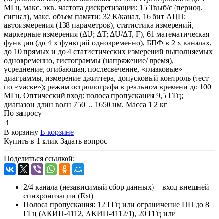
МГц, макс. экв. частота дискретизации: 15 Твыб/с (период.
сигнал), макс. объем памяти: 32 К/канал, 16 бит АЦП;
автоизмерения (138 параметров), статистика измерений,
маркерные измерения (ΔU; ΔT; ΔU/ΔT, F), 61 математическая
функция (до 4-х функций одновременно), БПФ в 2-х каналах,
до 10 прямых и до 4 статистических измерений выполняемых
одновременно, гистограммы (напряжение/ время),
усреднение, огибающая, послесвечение, «глазковые»
диаграммы, измерение джиттера, допусковый контроль (тест
по «маске»); режим осциллографа в реальном времени до 100
МГц. Оптический вход: полоса пропускания 9,5 ГГц;
диапазон длин волн 750 ... 1650 нм. Масса 1,2 кг
По зап
р
осу
В корзину
В корзине
Купить в 1 клик
Задать вопрос
Поделиться ссылкой:
2/4 канала (независимый сбор данных) + вход внешней
синхронизации (Ext)
Полоса пропускания: 12 ГГц или ограничение ПП до 8
ГГц (АКИП-4112, АКИП-4112/1), 20 ГГц или