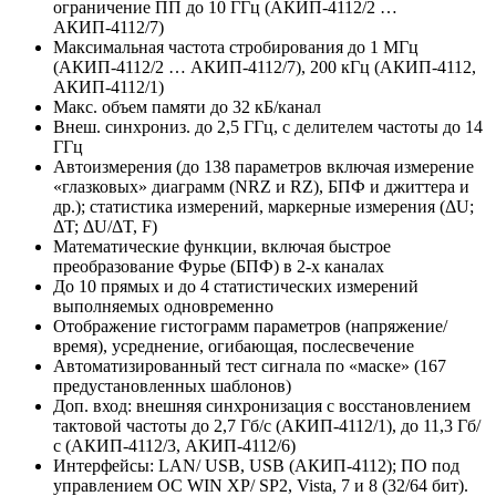
ограничение ПП до 10 ГГц (АКИП-4112/2 …
АКИП-4112/7)
Максимальная частота стробирования до 1 МГц
(АКИП-4112/2 … АКИП-4112/7), 200 кГц (АКИП-4112,
АКИП-4112/1)
Макс. объем памяти до 32 кБ/канал
Внеш. синхрониз. до 2,5 ГГц, с делителем частоты до 14
ГГц
Автоизмерения (до 138 параметров включая измерение
«глазковых» диаграмм (NRZ и RZ), БПФ и джиттера и
др.); статистика измерений, маркерные измерения (ΔU;
ΔT; ΔU/ΔT, F)
Математические функции, включая быстрое
преобразование Фурье (БПФ) в 2-х каналах
До 10 прямых и до 4 статистических измерений
выполняемых одновременно
Отображение гистограмм параметров (напряжение/
время), усреднение, огибающая, послесвечение
Автоматизированный тест сигнала по «маске» (167
предустановленных шаблонов)
Доп. вход: внешняя синхронизация с восстановлением
тактовой частоты до 2,7 Гб/с (АКИП-4112/1), до 11,3 Гб/
с (АКИП-4112/3, АКИП-4112/6)
Интерфейсы: LAN/ USB, USB (АКИП-4112); ПО под
управлением ОС WIN XP/ SP2, Vista, 7 и 8 (32/64 бит).