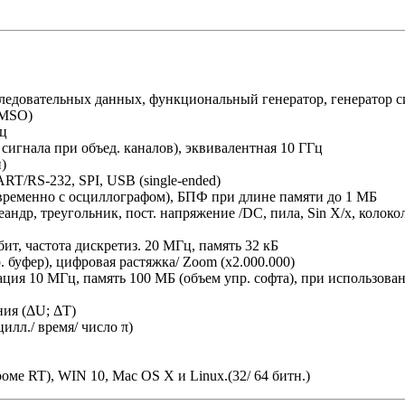
 последовательных данных, функциональный генератор, генерато
о MSO)
Гц
 сигнала при объед. каналов), эквивалентная 10 ГГц
и)
ART/RS-232, SPI, USB (single-ended)
овременно с осциллографом), БПФ при длине памяти до 1 МБ
андр, треугольник, пост. напряжение /DC, пила, Sin X/x, колоко
, частота дискретиз. 20 МГц, память 32 кБ
 буфер), цифровая растяжка/ Zoom (x2.000.000)
ация 10 МГц, память 100 МБ (объем упр. софта), при использов
ния (ΔU; ΔT)
цилл./ время/ число π)
ме RT), WIN 10, Mac OS X и Linux.(32/ 64 битн.)