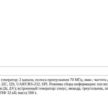
енератор: 2 канала, полоса пропускания 70 МГц, макс. частота 
, I2C, I2S, UART/RS-232, SPI. Режимы сбора информации: посл
(∆t, ∆V); встроенный генератор: синус, меандр, треугольник, пи
Ф 32 кБ; масса 500 г.