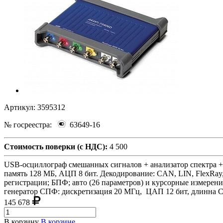
Артикул:
3595312
№ госреестра:
63649-16
Стоимость поверки (с НДС):
4 500
USB-осциллограф смешанных сигналов + анализатор спектра + г
память 128 МБ, АЦП 8 бит. Декодирование: CAN, LIN, FlexRay
регистрации; БПФ; авто (26 параметров) и курсорные измерения 
генератор СПФ: дискретизация 20 МГц, ЦАП 12 бит, длинна СП
145 678
В корзину
В корзине