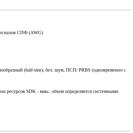
р сигналов СПФ (AWG)
лообразный (half-sine), бел. шум, ПСП/ PRBS (одновременно с
ании ресурсов SDK - макс. объем определяется системными