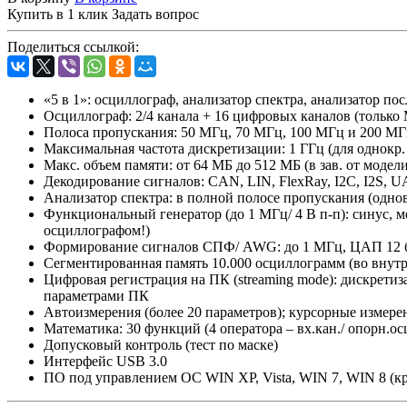
Купить в 1 клик
Задать вопрос
Поделиться ссылкой:
«5 в 1»: осциллограф, анализатор спектра, анализатор
Осциллограф: 2/4 канала + 16 цифровых каналов (тольк
Полоса пропускания: 50 МГц, 70 МГц, 100 МГц и 200 М
Максимальная частота дискретизации: 1 ГГц (для однокр.
Макс. объем памяти: от 64 МБ до 512 МБ (в зав. от модел
Декодирование сигналов: CAN, LIN, FlexRay, I2C, I2S, U
Анализатор спектра: в полной полосе пропускания (одн
Функциональный генератор (до 1 МГц/ 4 В п-п): синус, ме
осциллографом!)
Формирование сигналов СПФ/ AWG: до 1 МГц, ЦАП 12 бит
Сегментированная память 10.000 осциллограмм (во внутр.
Цифровая регистрация на ПК (streaming mode): дискретиз
параметрами ПК
Автоизмерения (более 20 параметров); курсорные измере
Математика: 30 функций (4 оператора – вх.кан./ опорн.ос
Допусковый контроль (тест по маске)
Интерфейс USB 3.0
ПО под управлением ОС WIN XP, Vista, WIN 7, WIN 8 (кро