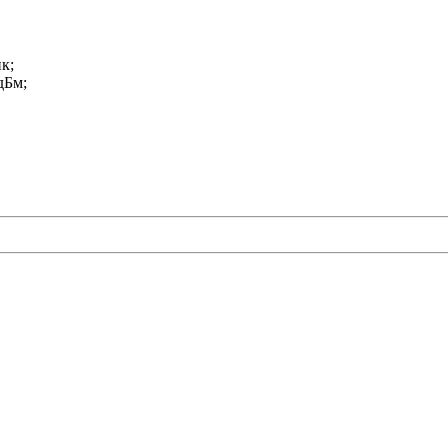
к;
дБм;