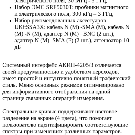
электрического поля, 30 МГц - 3 ГГц,
Набор ЭМС SRF5030T: пробники магнитного
и электрического поля, 300 кГц – 3 ГГц,
Набор рекомендованных аксессуаров
UKitSSA3X: кабель N (M) -SMA (M), кабель N
(M) -N (M), адаптер N (M) –BNC (2 шт.),
адаптер N (M) -SMA (F) (2 шт.), аттенюатор 10
дБ
Системный интерфейс
АКИП-4205/3
отличается
своей продуманностью и удобством переходов,
имеет простой и интуитивно понятный графический
стиль. Меню основных режимов оптимизировано
для информативного отображения на одной
странице связанных операций измерения.
Спектральные кривые поддерживают цветовое
разделение на экране (4 цвета), что помогает
пользователю идентифицировать соответствующие
спектры при изменениях различных параметров.