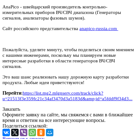
AnaPico - швейцарский производитель контрольно-
измерительных приборов ВЧ/СВЧ диапазона (Генераторы
сигналов, анализаторы фазовых шумов).
Сайт российского представительства
anapico-russia.com
Пожалуйста, уделите минуту, чтобы поделиться своим мнением
с нашими инженерами, поскольку мы планируем новые
интересные разработки в области генераторов ВЧ/СВЧ
сигналов.
Это ваш шанс реализовать нашу дорожную карту разработки
продукта. Любые идеи приветствуются!
Перейти
:
https://list.mg2.mlgnserv.com/track/click?
u=21513f3e359fc21c34af3470d3a5183d&amp;id=a5fddf9f34d3...
Заказать
Оформите заявку на сайте, мы свяжемся с вами в ближайшее
время и ответим на все интересующие вопросы.
Поделиться ссылкой:
Вернуться к списку