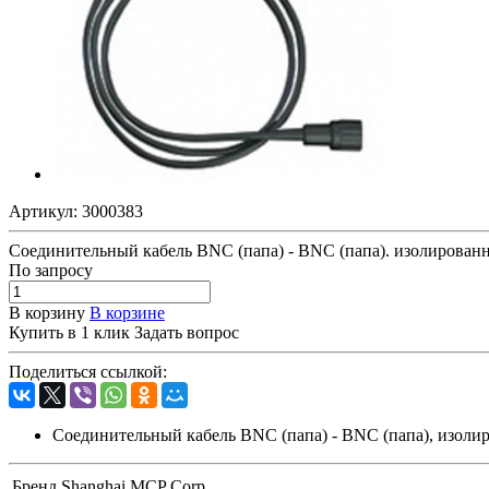
Артикул:
3000383
Соединительный кабель BNC (папа) - BNC (папа). изолированные р
По зап
р
осу
В корзину
В корзине
Купить в 1 клик
Задать вопрос
Поделиться ссылкой:
Соединительный кабель BNC (папа) - BNC (папа), изолирова
Бренд
Shanghai MCP Corp