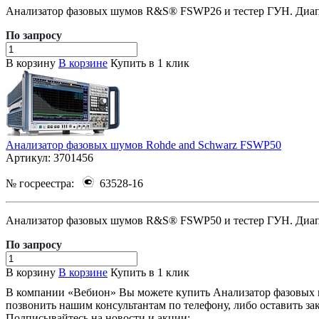
Анализатор фазовых шумов R&S® FSWP26 и тестер ГУН. Диап
По зап
р
осу
В корзину
В корзине
Купить в 1 клик
Анализатор фазовых шумов Rohde and Schwarz FSWP50
Артикул:
3701456
№ госреестра:
63528-16
Анализатор фазовых шумов R&S® FSWP50 и тестер ГУН. Диап
По зап
р
осу
В корзину
В корзине
Купить в 1 клик
В компании «Вебион» Вы можете купить Анализатор фазовых шу
позвонить нашим консультантам по телефону, либо оставить зак
Подписывайтесь на новости и акции: