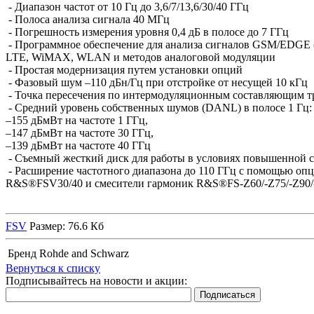
- Диапазон частот от 10 Гц до 3,6/7/13,6/30/40 ГГц
- Полоса анализа сигнала 40 МГц
- Погрешность измерения уровня 0,4 дБ в полосе до 7 ГГц
- Программное обеспечение для анализа сигналов GSM/EDG
LTE, WiMAX, WLAN и методов аналоговой модуляции
- Простая модернизация путем установки опций
- Фазовый шум –110 дБн/Гц при отстройке от несущей 10 кГц
- Точка пересечения по интермодуляционным составляющим тр
- Средний уровень собственных шумов (DANL) в полосе 1 Гц:
–155 дБмВт на частоте 1 ГГц,
–147 дБмВт на частоте 30 ГГц,
–139 дБмВт на частоте 40 ГГц
- Съемный жесткий диск для работы в условиях повышенной с
- Расширение частотного диапазона до 110 ГГц с помощью о
R&S®FSV30/40 и смесители гармоник R&S®FS-Z60/-Z75/-Z90/
FSV
Размер: 76.6 Кб
Бренд
Rohde and Schwarz
Вернуться к списку
Подписывайтесь на новости и акции: