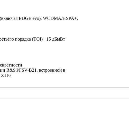
E (включая EDGE evo), WCDMA/HSPA+,
етьего порядка (TOI) +15 дБмВт
екретности
пции R&S®FSV-B21, встроенной в
-Z110