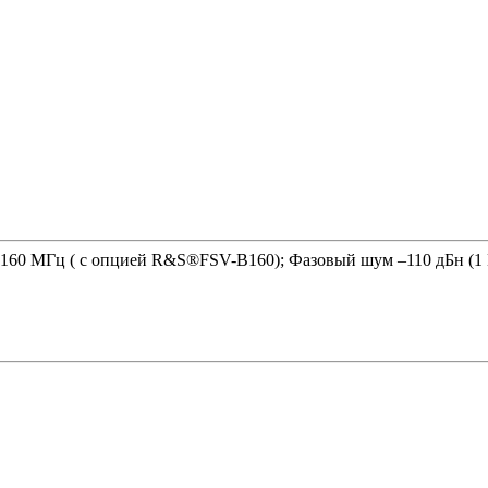
до 160 МГц ( с опцией R&S®FSV-B160); Фазовый шум –110 дБн (1