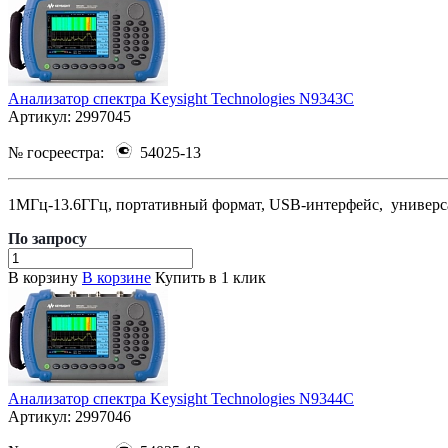
Анализатор спектра Keysight Technologies N9343C
Артикул:
2997045
№ госреестра:
54025-13
1МГц-13.6ГГц, портативный формат, USB-интерфейс, универсал
По зап
р
осу
В корзину
В корзине
Купить в 1 клик
Анализатор спектра Keysight Technologies N9344C
Артикул:
2997046