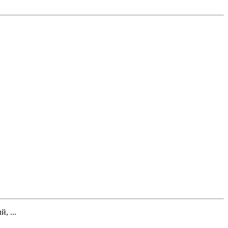
, ...