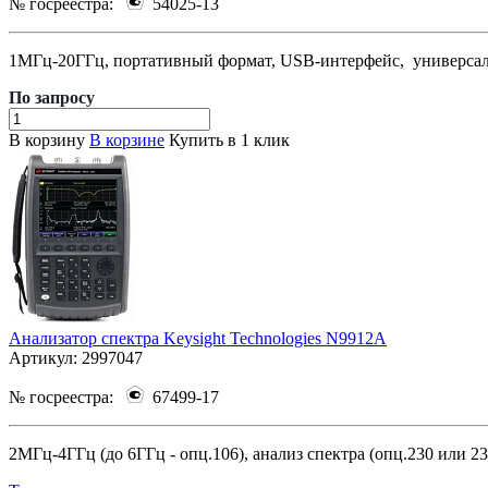
№ госреестра:
54025-13
1МГц-20ГГц, портативный формат, USB-интерфейс, универсаль
По зап
р
осу
В корзину
В корзине
Купить в 1 клик
Анализатор спектра Keysight Technologies N9912A
Артикул:
2997047
№ госреестра:
67499-17
2МГц-4ГГц (до 6ГГц - опц.106), анализ спектра (опц.230 или 23