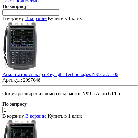
Текст полностью
По зап
р
осу
В корзину
В корзине
Купить в 1 клик
Анализатор спектра Keysight Technologies N9912A-106
Артикул:
2997048
Опция расширения диапазона частот N9912A до 6 ГГц
По зап
р
осу
В корзину
В корзине
Купить в 1 клик