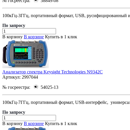
№ госреестра:
38849-08
100кГц-3ГГц, портативный формат, USB, русифицированный ин
По зап
р
осу
В корзину
В корзине
Купить в 1 клик
Анализатор спектра Keysight Technologies N9342C
Артикул:
2997044
№ госреестра:
54025-13
100кГц-7ГГц, портативный формат, USB-интерфейс, универсаль
По зап
р
осу
В корзину
В корзине
Купить в 1 клик