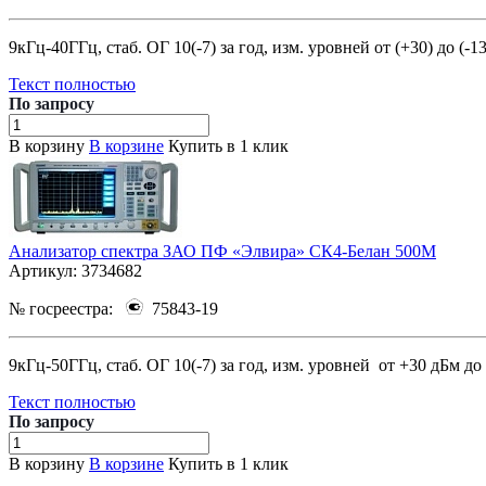
9кГц-40ГГц, стаб. ОГ 10(-7) за год, изм. уровней от (+30) до (-1
Текст полностью
По зап
р
осу
В корзину
В корзине
Купить в 1 клик
Анализатор спектра ЗАО ПФ «Элвира» СК4-Белан 500М
Артикул:
3734682
№ госреестра:
75843-19
9кГц-50ГГц, стаб. ОГ 10(-7) за год, изм. уровней от +30 дБм до
Текст полностью
По зап
р
осу
В корзину
В корзине
Купить в 1 клик