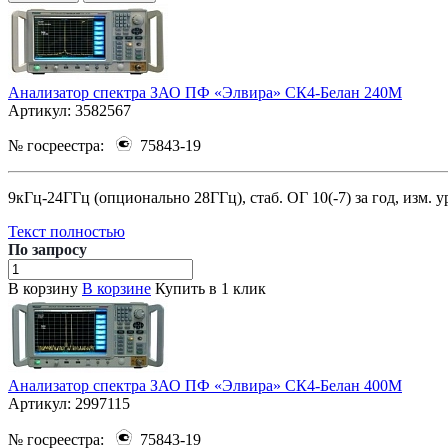
Анализатор спектра ЗАО ПФ «Элвира» СК4-Белан 240М
Артикул:
3582567
№ госреестра:
75843-19
9кГц-24ГГц (опционально 28ГГц), стаб. ОГ 10(-7) за год, изм. уро
Текст полностью
По зап
р
осу
В корзину
В корзине
Купить в 1 клик
Анализатор спектра ЗАО ПФ «Элвира» СК4-Белан 400М
Артикул:
2997115
№ госреестра:
75843-19