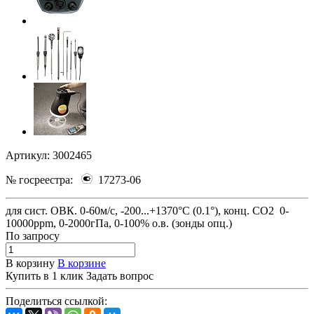
Артикул:
3002465
№ госреестра:
17273-06
для сист. ОВК. 0-60м/с, -200...+1370°C (0.1°), конц. СО2 0-
10000ppm, 0-2000гПа, 0-100% о.в. (зонды опц.)
По зап
р
осу
В корзину
В корзине
Купить в 1 клик
Задать вопрос
Поделиться ссылкой: