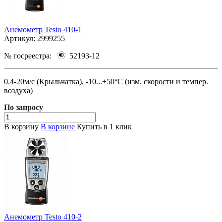
Анемометр Testo 410-1
Артикул:
2999255
№ госреестра:
52193-12
0.4-20м/с (Крыльчатка), -10...+50°C (изм. скорости и темпер.
воздуха)
По зап
р
осу
В корзину
В корзине
Купить в 1 клик
Анемометр Testo 410-2