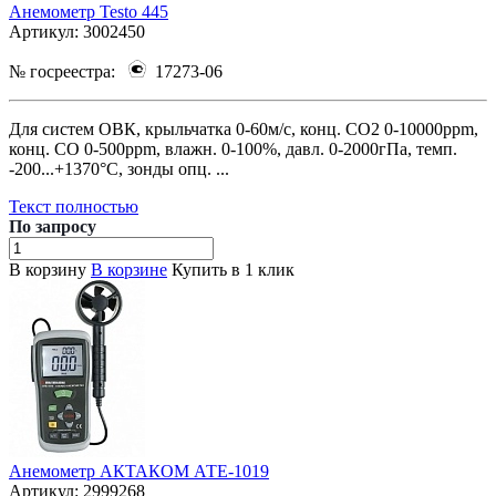
Анемометр Testo 445
Артикул:
3002450
№ госреестра:
17273-06
Для систем ОВК, крыльчатка 0-60м/с, конц. CO2 0-10000ppm,
конц. CO 0-500ppm, влажн. 0-100%, давл. 0-2000гПа, темп.
-200...+1370°С, зонды опц. ...
Текст полностью
По зап
р
осу
В корзину
В корзине
Купить в 1 клик
Анемометр АКТАКОМ АТЕ-1019
Артикул:
2999268