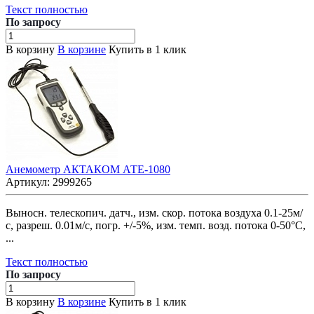
Текст полностью
По зап
р
осу
В корзину
В корзине
Купить в 1 клик
Анемометр АКТАКОМ АТЕ-1080
Артикул:
2999265
Выносн. телескопич. датч., изм. скор. потока воздуха 0.1-25м/
с, разреш. 0.01м/с, погр. +/-5%, изм. темп. возд. потока 0-50°С,
...
Текст полностью
По зап
р
осу
В корзину
В корзине
Купить в 1 клик