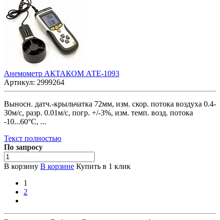
Анемометр АКТАКОМ АТЕ-1093
Артикул:
2999264
Выносн. датч.-крыльчатка 72мм, изм. скор. потока воздуха 0.4-
30м/с, разр. 0.01м/с, погр. +/-3%, изм. темп. возд. потока
-10...60°С, ...
Текст полностью
По зап
р
осу
В корзину
В корзине
Купить в 1 клик
1
2