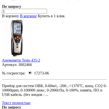
По зап
р
осу
В корзину
В корзине
Купить в 1 клик
Анемометр Testo 435-2
Артикул:
3002466
№ госреестра:
17273-06
Прибор для систем ОВК, 0-60м/с, -200...+1370°C, конц. CO2 0-
10000ppm, 0-100000 люкс, 0-2000гПа, 0-100%, память, ПО и
USB кабель. (без зондов - ...
Текст полностью
По зап
р
осу