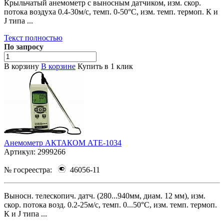
Крыльчатый анемометр с выносным датчиком, изм. скор.
потока воздуха 0.4-30м/с, темп. 0-50°С, изм. темп. термоп. К и
J типа ...
Текст полностью
По зап
р
осу
В корзину
В корзине
Купить в 1 клик
Анемометр АКТАКОМ АТЕ-1034
Артикул:
2999266
№ госреестра:
46056-11
Выносн. телескопич. датч. (280...940мм, диам. 12 мм), изм.
скор. потока возд. 0.2-25м/с, темп. 0...50°С, изм. темп. термоп.
К и J типа ...