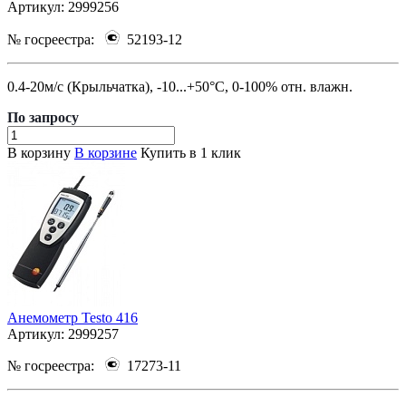
Артикул:
2999256
№ госреестра:
52193-12
0.4-20м/с (Крыльчатка), -10...+50°C, 0-100% отн. влажн.
По зап
р
осу
В корзину
В корзине
Купить в 1 клик
Анемометр Testo 416
Артикул:
2999257
№ госреестра:
17273-11