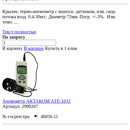
Крыльч. термо-анемометр с выносн. датчиком, изм. скор.
потока возд. 0.4-30м/с. Диаметр 72мм. Погр. +/-3%. Изм.
темп. ...
Текст полностью
По зап
р
осу
В корзину
В корзине
Купить в 1 клик
Анемометр АКТАКОМ АТЕ-1033
Артикул:
2999267
№ госреестра:
46056-11