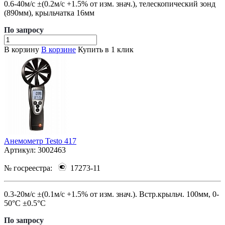
0.6-40м/с ±(0.2м/с +1.5% от изм. знач.), телескопический зонд
(890мм), крыльчатка 16мм
По зап
р
осу
В корзину
В корзине
Купить в 1 клик
Анемометр Testo 417
Артикул:
3002463
№ госреестра:
17273-11
0.3-20м/с ±(0.1м/с +1.5% от изм. знач.). Встр.крыльч. 100мм, 0-
50°C ±0.5°C
По зап
р
осу