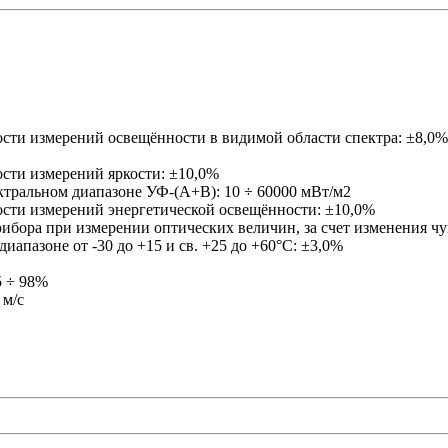
сти измерений освещённости в видимой области спектра: ±8,0%
сти измерений яркости: ±10,0%
ктральном диапазоне УФ-(А+В): 10 ÷ 60000 мВт/м2
сти измерений энергетической освещённости: ±10,0%
бора при измерении оптических величин, за счет изменения ч
иапазоне от -30 до +15 и св. +25 до +60°С: ±3,0%
5 ÷ 98%
 м/с