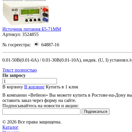
Источник питания Б5-71ММ
Артикул:
3524855
№ госреестра:
64887-16
0.01-50В(0.01-6А) / 0.01-30В(0.01-10А), индик. (U, I) установл.
Текст полностью
По зап
р
осу
В корзину
В корзине
Купить в 1 клик
В компании «Вебион» Вы можете купить в Ростове-на-Дону выг
оставить заказ через форму на сайте.
Подписывайтесь на новости и акции:
© 2026 Все права защищены.
Каталог