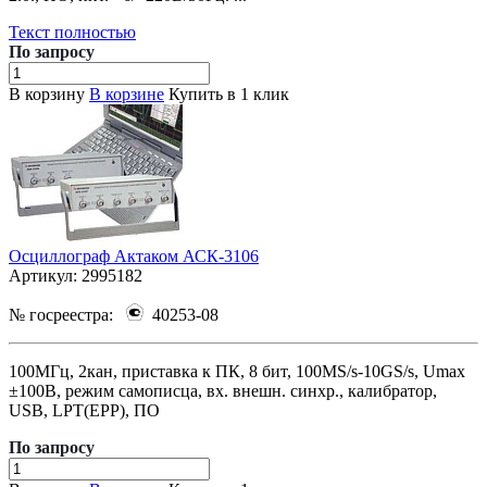
Текст полностью
По зап
р
осу
В корзину
В корзине
Купить в 1 клик
Осциллограф Актаком АСК-3106
Артикул:
2995182
№ госреестра:
40253-08
100МГц, 2кан, приставка к ПК, 8 бит, 100MS/s-10GS/s, Umax
±100В, режим самописца, вх. внешн. синхр., калибратор,
USB, LPT(EPP), ПО
По зап
р
осу