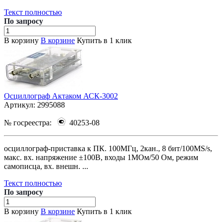
Текст полностью
По зап
р
осу
В корзину
В корзине
Купить в 1 клик
Осциллограф Актаком АСК-3002
Артикул:
2995088
№ госреестра:
40253-08
осциллограф-приставка к ПК. 100МГц, 2кан., 8 бит/100MS/s,
макс. вх. напряжение ±100В, входы 1МОм/50 Ом, режим
самописца, вх. внешн. ...
Текст полностью
По зап
р
осу
В корзину
В корзине
Купить в 1 клик