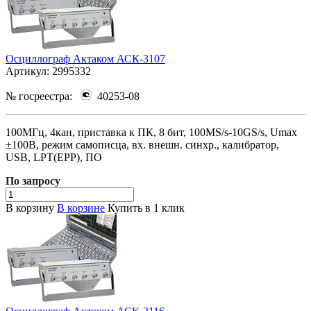
Осциллограф Актаком АСК-3107
Артикул:
2995332
№ госреестра:
40253-08
100МГц, 4кан, приставка к ПК, 8 бит, 100MS/s-10GS/s, Umax
±100В, режим самописца, вх. внешн. синхр., калибратор,
USB, LPT(EPP), ПО
По зап
р
осу
В корзину
В корзине
Купить в 1 клик