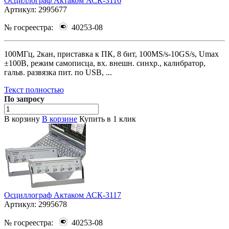
Осциллограф Актаком АСК-3116
Артикул:
2995677
№ госреестра:
40253-08
100МГц, 2кан, приставка к ПК, 8 бит, 100MS/s-10GS/s, Umax
±100В, режим самописца, вх. внешн. синхр., калибратор,
гальв. развязка пит. по USB, ...
Текст полностью
По зап
р
осу
В корзину
В корзине
Купить в 1 клик
Осциллограф Актаком АСК-3117
Артикул:
2995678
№ госреестра:
40253-08