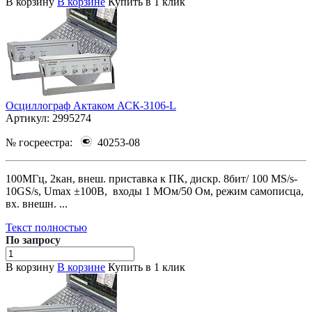
В корзину
В корзине
Купить в 1 клик
Осциллограф Актаком АСК-3106-L
Артикул:
2995274
№ госреестра:
40253-08
100МГц, 2кан, внеш. приставка к ПК, дискр. 8бит/ 100 MS/s-
10GS/s, Umax ±100В, входы 1 МОм/50 Ом, режим самописца,
вх. внешн. ...
Текст полностью
По зап
р
осу
В корзину
В корзине
Купить в 1 клик