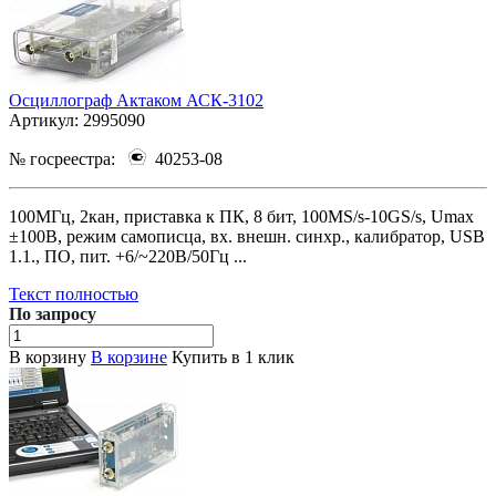
Осциллограф Актаком АСК-3102
Артикул:
2995090
№ госреестра:
40253-08
100МГц, 2кан, приставка к ПК, 8 бит, 100MS/s-10GS/s, Umax
±100В, режим самописца, вх. внешн. синхр., калибратор, USB
1.1., ПО, пит. +6/~220В/50Гц ...
Текст полностью
По зап
р
осу
В корзину
В корзине
Купить в 1 клик