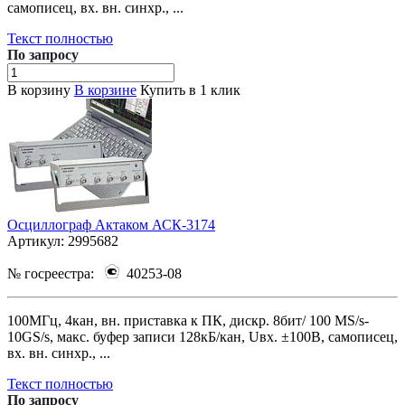
самописец, вх. вн. синхр., ...
Текст полностью
По зап
р
осу
В корзину
В корзине
Купить в 1 клик
Осциллограф Актаком АСК-3174
Артикул:
2995682
№ госреестра:
40253-08
100МГц, 4кан, вн. приставка к ПК, дискр. 8бит/ 100 MS/s-
10GS/s, макс. буфер записи 128кБ/кан, Uвх. ±100В, самописец,
вх. вн. синхр., ...
Текст полностью
По зап
р
осу