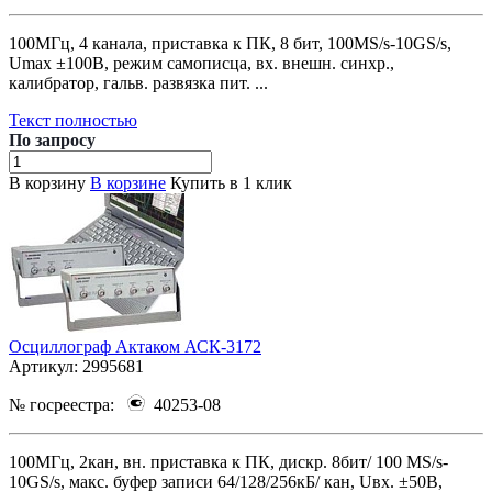
100МГц, 4 канала, приставка к ПК, 8 бит, 100MS/s-10GS/s,
Umax ±100В, режим самописца, вх. внешн. синхр.,
калибратор, гальв. развязка пит. ...
Текст полностью
По зап
р
осу
В корзину
В корзине
Купить в 1 клик
Осциллограф Актаком АСК-3172
Артикул:
2995681
№ госреестра:
40253-08
100МГц, 2кан, вн. приставка к ПК, дискр. 8бит/ 100 MS/s-
10GS/s, макс. буфер записи 64/128/256кБ/ кан, Uвх. ±50В,