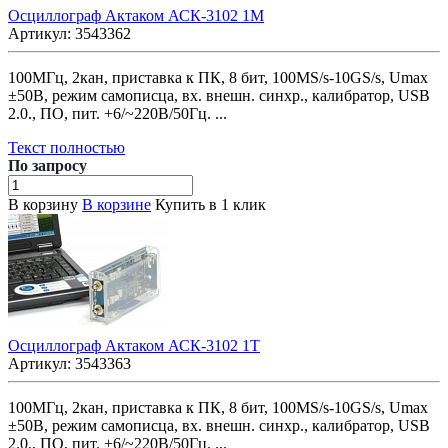
Осциллограф Актаком АСК-3102 1М
Артикул:
3543362
100МГц, 2кан, приставка к ПК, 8 бит, 100MS/s-10GS/s, Umax
±50В, режим самописца, вх. внешн. синхр., калибратор, USB
2.0., ПО, пит. +6/~220В/50Гц. ...
Текст полностью
По зап
р
осу
В корзину
В корзине
Купить в 1 клик
Осциллограф Актаком АСК-3102 1Т
Артикул:
3543363
100МГц, 2кан, приставка к ПК, 8 бит, 100MS/s-10GS/s, Umax
±50В, режим самописца, вх. внешн. синхр., калибратор, USB
2.0., ПО, пит. +6/~220В/50Гц. ...