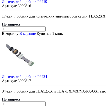
Логический пробник P6419
Артикул:
3000816
17-кан. пробник для логических анализаторов серии TLA52
По зап
р
осу
В корзину
В корзине
Купить в 1 клик
Логический пробник P6434
Артикул:
3000817
34-кан. пробник для TLA52XX и TLA7LX/MX/NX/PX/QX, высо
По зап
р
осу